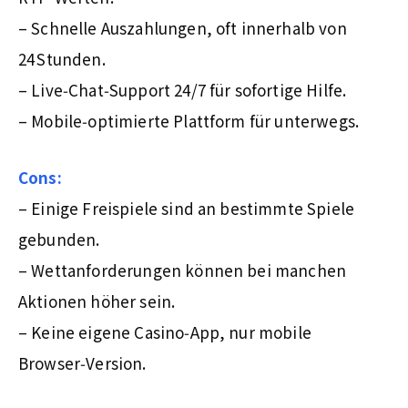
– Schnelle Auszahlungen, oft innerhalb von
24 Stunden.
– Live‑Chat‑Support 24/7 für sofortige Hilfe.
– Mobile‑optimierte Plattform für unterwegs.
Cons:
– Einige Freispiele sind an bestimmte Spiele
gebunden.
– Wettanforderungen können bei manchen
Aktionen höher sein.
– Keine eigene Casino‑App, nur mobile
Browser‑Version.