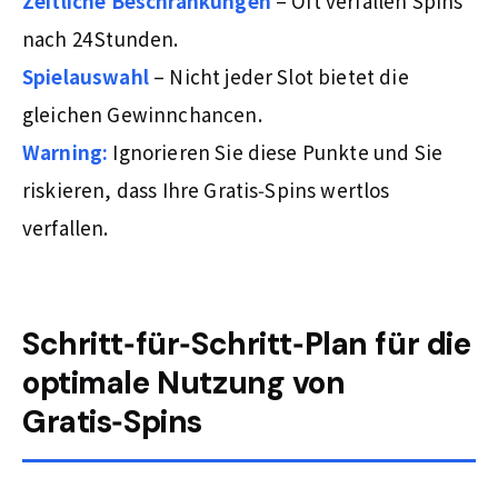
Zeitliche Beschränkungen
– Oft verfallen Spins
nach 24 Stunden.
Spielauswahl
– Nicht jeder Slot bietet die
gleichen Gewinnchancen.
Warning:
Ignorieren Sie diese Punkte und Sie
riskieren, dass Ihre Gratis‑Spins wertlos
verfallen.
Schritt‑für‑Schritt‑Plan für die
optimale Nutzung von
Gratis‑Spins