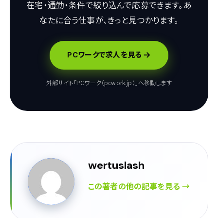
在宅・通勤・条件で絞り込んで応募できます。あ
なたに合う仕事が、きっと見つかります。
PCワークで求人を見る
外部サイト「PCワーク（pcwork.jp）」へ移動します
wertuslash
この著者の他の記事を見る →