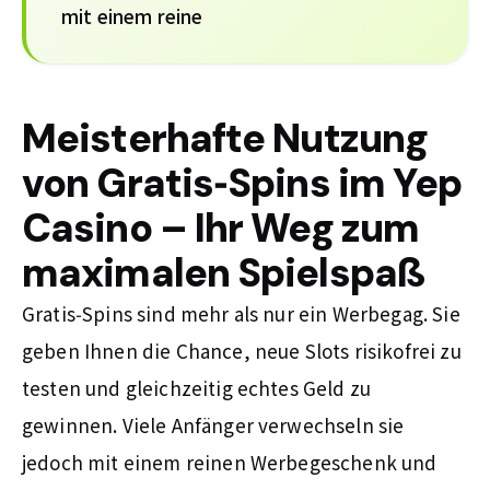
mit einem reine
Meisterhafte Nutzung
von Gratis‑Spins im Yep
Casino – Ihr Weg zum
maximalen Spielspaß
Gratis‑Spins sind mehr als nur ein Werbegag. Sie
geben Ihnen die Chance, neue Slots risikofrei zu
testen und gleichzeitig echtes Geld zu
gewinnen. Viele Anfänger verwechseln sie
jedoch mit einem reinen Werbegeschenk und