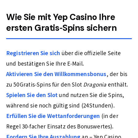
Wie Sie mit Yep Casino Ihre
ersten Gratis‑Spins sichern
Registrieren Sie sich
über die offizielle Seite
und bestätigen Sie Ihre E‑Mail.
Aktivieren Sie den Willkommensbonus
, der bis
zu 50 Gratis‑Spins für den Slot
Dragonia
enthält.
Spielen Sie den Slot
und nutzen Sie die Spins,
während sie noch gültig sind (24 Stunden).
Erfüllen Sie die Wettanforderungen
(in der
Regel 30‑facher Einsatz des Bonuswertes).
Fordern Sie Ihre Auszahlung
an – Yep Casino