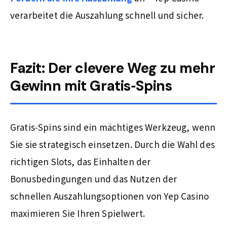
verarbeitet die Auszahlung schnell und sicher.
Fazit: Der clevere Weg zu mehr
Gewinn mit Gratis‑Spins
Gratis‑Spins sind ein mächtiges Werkzeug, wenn
Sie sie strategisch einsetzen. Durch die Wahl des
richtigen Slots, das Einhalten der
Bonusbedingungen und das Nutzen der
schnellen Auszahlungsoptionen von Yep Casino
maximieren Sie Ihren Spielwert.