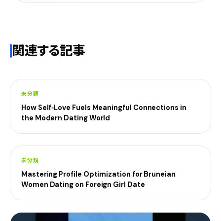
関連する記事
未分類
How Self‑Love Fuels Meaningful Connections in
the Modern Dating World
未分類
Mastering Profile Optimization for Bruneian
Women Dating on Foreign Girl Date