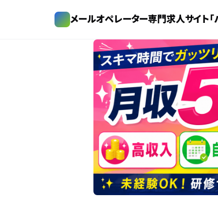
メールオペレーター専門求人サイト「バ