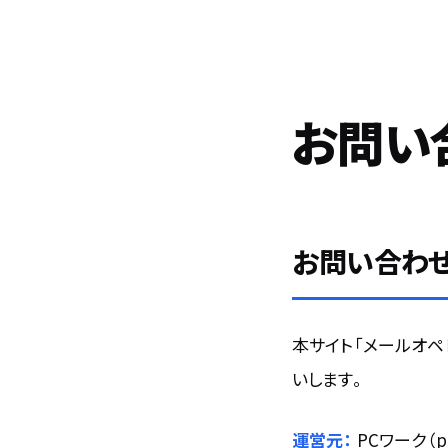
お問い
お問い合わ
本サイト「メールオペ
いします。
運営元：
PCワーク（pc