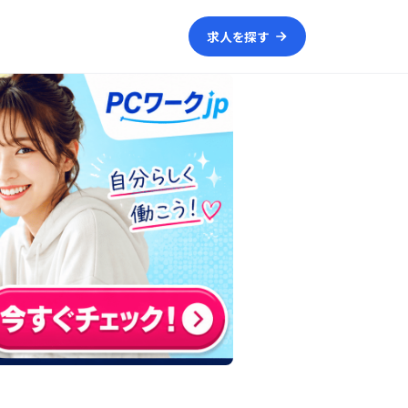
求人を探す