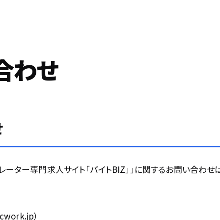
合わせ
せ
レーター専門求人サイト「バイトBIZ」」に関するお問い合わせ
work.jp）