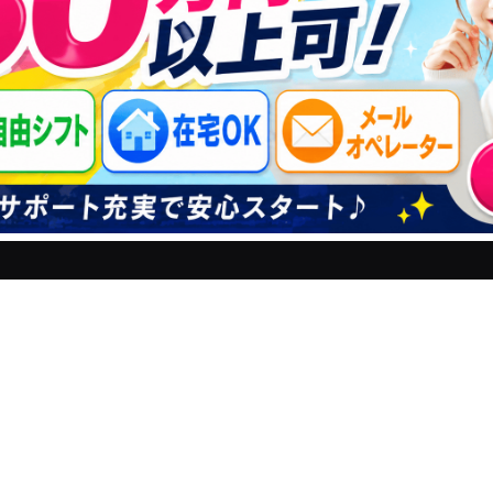
正直なバイト情報