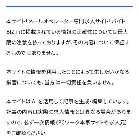
本サイト「メールオペレーター専門求人サイト「バイト
BIZ」」に掲載されている情報の正確性については最大
限の注意を払っておりますが、その内容について保証す
るものではありません。
本サイトの情報を利用したことによって生じたいかなる
損害についても、当方は一切責任を負いません。
本サイトは AI を活用して記事を生成・編集しています。
記事の内容は実際の求人情報とは異なる場合がありま
すので、必ず一次情報（PCワーク本家サイトや求人元）
をご確認ください。