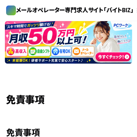
メールオペレーター専門求人サイト「バイトBIZ」
免責事項
免責事項