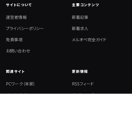
サイトについて
主要コンテンツ
運営者情報
新着記事
プライバシーポリシー
新着求人
免責事項
メルオペ完全ガイド
お問い合わせ
関連サイト
更新情報
PCワーク（本家）
RSSフィード
メールバイト
サイトマップ
メルナビ
llms.txt