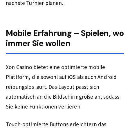
nächste Turnier planen.
Mobile Erfahrung – Spielen, wo
immer Sie wollen
Xon Casino bietet eine optimierte mobile
Plattform, die sowohl auf iOS als auch Android
reibungslos läuft. Das Layout passt sich
automatisch an die Bildschirmgröße an, sodass
Sie keine Funktionen verlieren.
Touch‑optimierte Buttons erleichtern das