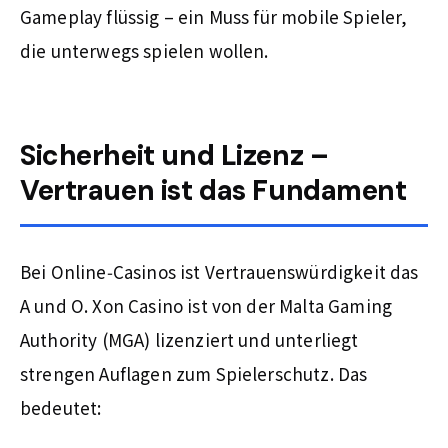
Gameplay flüssig – ein Muss für mobile Spieler,
die unterwegs spielen wollen.
Sicherheit und Lizenz –
Vertrauen ist das Fundament
Bei Online‑Casinos ist Vertrauenswürdigkeit das
A und O. Xon Casino ist von der Malta Gaming
Authority (MGA) lizenziert und unterliegt
strengen Auflagen zum Spielerschutz. Das
bedeutet: