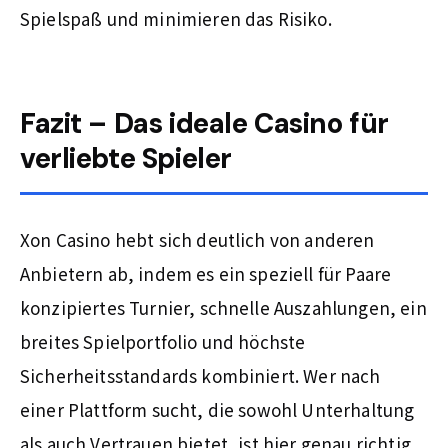
Spielspaß und minimieren das Risiko.
Fazit – Das ideale Casino für
verliebte Spieler
Xon Casino hebt sich deutlich von anderen
Anbietern ab, indem es ein speziell für Paare
konzipiertes Turnier, schnelle Auszahlungen, ein
breites Spielportfolio und höchste
Sicherheitsstandards kombiniert. Wer nach
einer Plattform sucht, die sowohl Unterhaltung
als auch Vertrauen bietet, ist hier genau richtig.