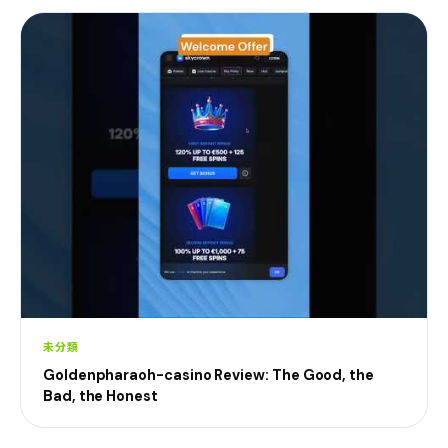
未分類
Goldenpharaoh-casino Review: The Good, the
Bad, the Honest