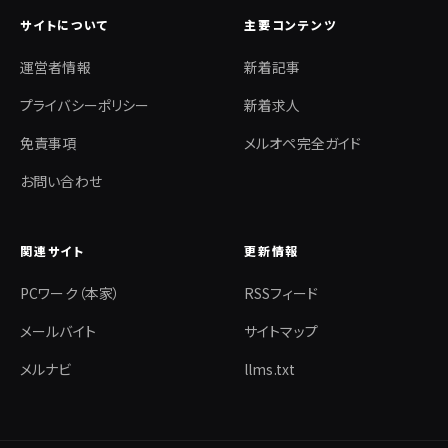
サイトについて
主要コンテンツ
運営者情報
新着記事
プライバシーポリシー
新着求人
免責事項
メルオペ完全ガイド
お問い合わせ
関連サイト
更新情報
PCワーク（本家）
RSSフィード
メールバイト
サイトマップ
メルナビ
llms.txt