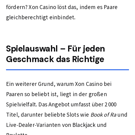
fördern? Xon Casino löst das, indem es Paare
gleichberechtigt einbindet.
Spielauswahl – Für jeden
Geschmack das Richtige
Ein weiterer Grund, warum Xon Casino bei
Paaren so beliebt ist, liegt in der großen
Spielvielfalt. Das Angebot umfasst über 2 000
Titel, darunter beliebte Slots wie
Book of Ra
und
Live‑Dealer‑Varianten von Blackjack und
Roulette.