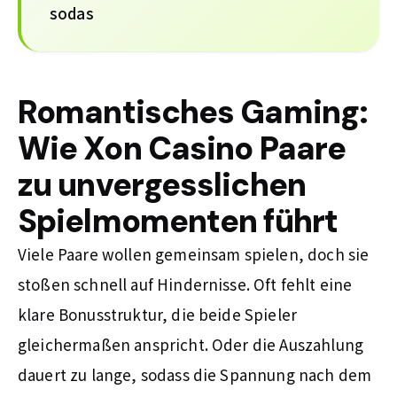
sodas
Romantisches Gaming:
Wie Xon Casino Paare
zu unvergesslichen
Spielmomenten führt
Viele Paare wollen gemeinsam spielen, doch sie
stoßen schnell auf Hindernisse. Oft fehlt eine
klare Bonusstruktur, die beide Spieler
gleichermaßen anspricht. Oder die Auszahlung
dauert zu lange, sodass die Spannung nach dem