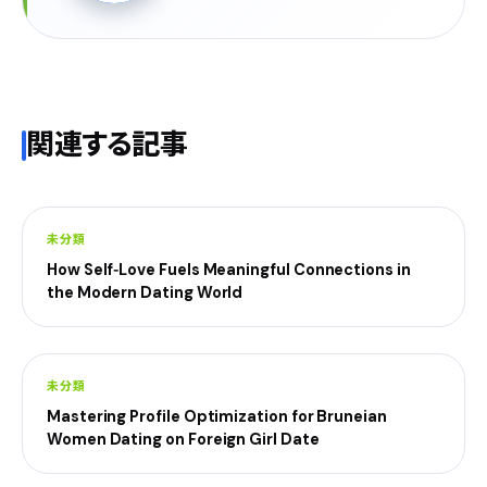
関連する記事
未分類
How Self‑Love Fuels Meaningful Connections in
the Modern Dating World
未分類
Mastering Profile Optimization for Bruneian
Women Dating on Foreign Girl Date