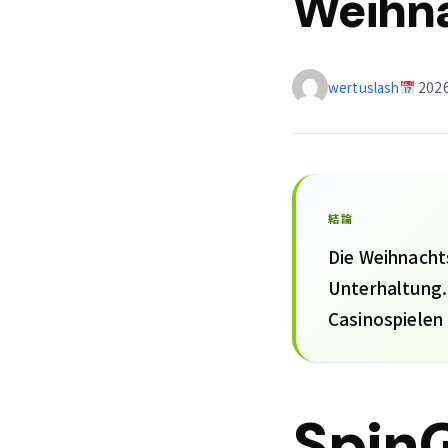
Weihna
wertuslash
20
結論
Die Weihnachts
Unterhaltung. 
Casinospielen
SpinG