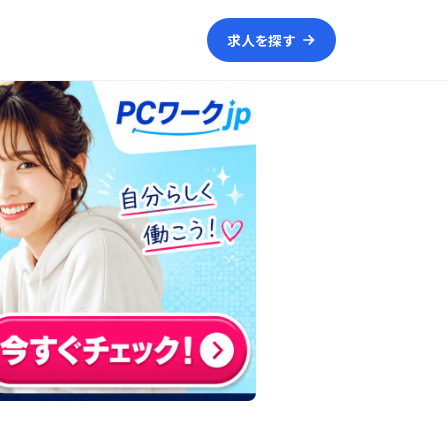
求人を探す