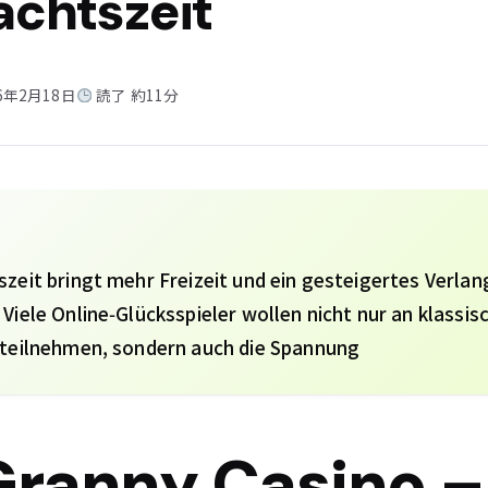
chtszeit
26年2月18日
読了 約11分
zeit bringt mehr Freizeit und ein gesteigertes Verla
Viele Online‑Glücksspieler wollen nicht nur an klassis
 teilnehmen, sondern auch die Spannung
ranny Casino – 