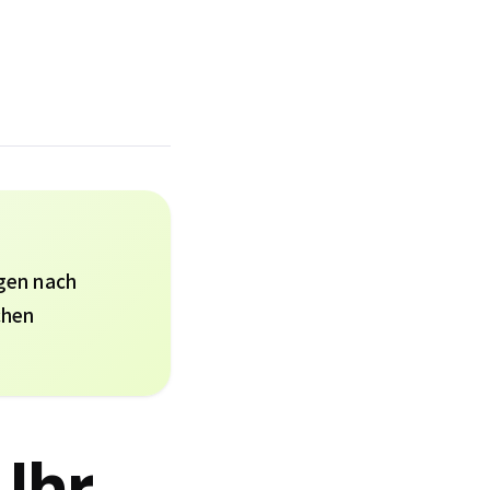
ngen nach
chen
Ihr