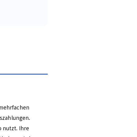
u mehrfachen
uszahlungen.
 nutzt. Ihre