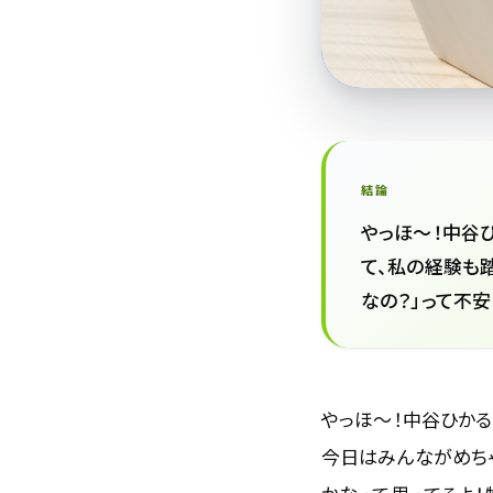
結論
やっほ〜！中谷
て、私の経験も
なの？」って不
やっほ〜！中谷ひかる
今日はみんながめちゃ