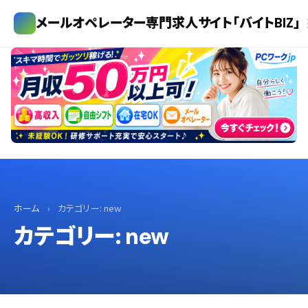
メールオペレーター専門求人サイト「バイトBIZ」
ホーム
›
カテゴリー:
new
カテゴリー:
new