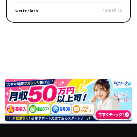
wertuslash
2026.05.26