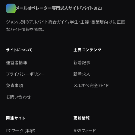
メールオペレーター専門求人サイト「バイトBIZ」
ジャンル別のアルバイト総合ガイド。学生・主婦・副業層向けに正直
なバイト情報を発信。
サイトについて
主要コンテンツ
運営者情報
新着記事
プライバシーポリシー
新着求人
免責事項
メルオペ完全ガイド
お問い合わせ
関連サイト
更新情報
PCワーク（本家）
RSSフィード