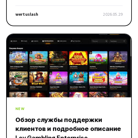
Australian gamers that loo
wertuslash
2026.05.29
NEW
Обзор службы поддержки
клиентов и подробное описание
Lev Gambling Enterprise